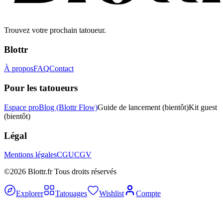
Trouvez votre prochain tatoueur.
Blottr
À propos
FAQ
Contact
Pour les tatoueurs
Espace pro
Blog (Blottr Flow)
Guide de lancement
(bientôt)
Kit guest
(bientôt)
Légal
Mentions légales
CGU
CGV
©2026 Blottr.fr Tous droits réservés
Explorer
Tatouages
Wishlist
Compte