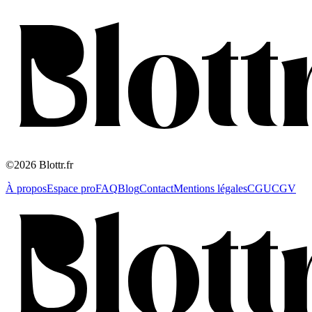
©2026 Blottr.fr
À propos
Espace pro
FAQ
Blog
Contact
Mentions légales
CGU
CGV