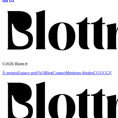
©2026 Blottr.fr
À propos
Espace pro
FAQ
Blog
Contact
Mentions légales
CGU
CGV