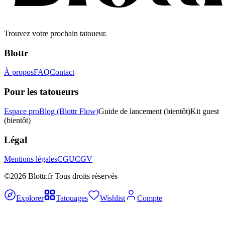
Trouvez votre prochain tatoueur.
Blottr
À propos
FAQ
Contact
Pour les tatoueurs
Espace pro
Blog (Blottr Flow)
Guide de lancement
(bientôt)
Kit guest
(bientôt)
Légal
Mentions légales
CGU
CGV
©2026 Blottr.fr Tous droits réservés
Explorer
Tatouages
Wishlist
Compte