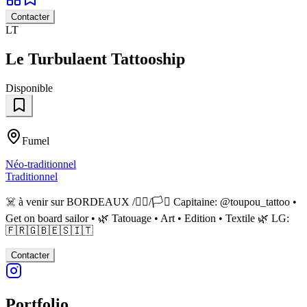
Contacter
LT
Le Turbulaent Tattooship
Disponible
Fumel
Néo-traditionnel
Traditionnel
☠️ à venir sur BORDEAUX /🏳️‍🌈/🏳️‍⚧️ Capitaine: @toupou_tattoo •
Get on board sailor • 🌿 Tatouage • Art • Edition • Textile 🌿 LG:
🇫🇷🇬🇧🇪🇸🇮🇹
Contacter
Portfolio