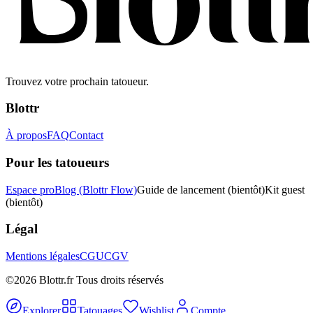
Trouvez votre prochain tatoueur.
Blottr
À propos
FAQ
Contact
Pour les tatoueurs
Espace pro
Blog (Blottr Flow)
Guide de lancement
(bientôt)
Kit guest
(bientôt)
Légal
Mentions légales
CGU
CGV
©2026 Blottr.fr Tous droits réservés
Explorer
Tatouages
Wishlist
Compte