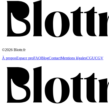
©2026 Blottr.fr
À propos
Espace pro
FAQ
Blog
Contact
Mentions légales
CGU
CGV