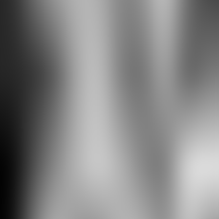
©2026 Blottr.fr
À propos
Espace pro
FAQ
Blog
Contact
Mentions légales
CGU
CGV