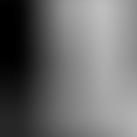
Un tatouage traditionnel représentant un serpent enr
État
Frais
Tatoueur
The Great Wizard Of Cornholio
Limoges
Voir le profil
Autres tatouages de
The Great Wizard Of 